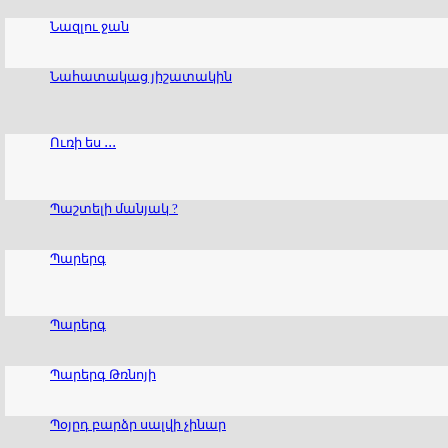
Նազլու ջան
Նահատակաց յիշատակին
Ուռի ես ․․․
Պաշտելի մանյակ ?
Պարերգ
Պարերգ
Պարերգ Թռնոյի
Պօյըդ բարձր սալվի չինար