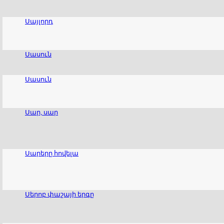
Սայլորդ
Սասուն
Սասուն
Սար, սար
Սարերը հովելա
Սերոբ փաշայի երգը