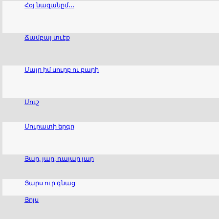
Հօյ նազանըմ․․․
Ճամբայ տւէք
Մայր իմ սուրբ ու բարի
Մուշ
Մուրատի երգը
Յար, յար, դալար յար
Յարս ուր գնաց
Յոյս