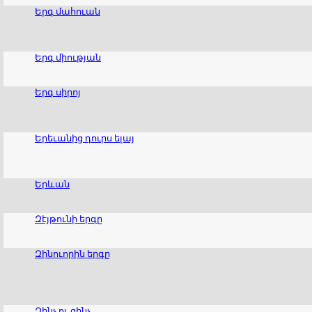
Երգ մահուան
Երգ միության
Երգ սիրոյ
Երեւանից դուրս ելայ
Երևան
Զէյթունի երգը
Զինուորին երգը
Զինչ ու զինչ