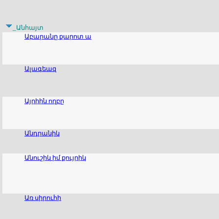
_Անհայտ
Աբարանը քարոտ ա
Ալագեազ
Այրիին ողբը
Անդրանիկ
Անուշիկ իմ քույրիկ
Առ սիրուհի