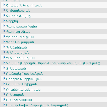
Շիրվանի
Շուշանիկ Կուրղինյան
Շ․ Թադևոսյան
Չարխի Ֆալաք
Չերքեզ
Պաղտասար Դպիր
Պարույր Սևակ
Պետրոս Դուրյան
Պերճ Թուրաբյան
Պ․ Աֆրիկյան
Պ․ Միքայելյան
Պ․ Չափրաստյան
Ջիվանի (Սերովբե (Սերոբ) Ստեփանի Բենկոյան (Լևոնյան))
Ջ․ Ավագյան
Ռաֆայել Պատկանյան
Ռոբերտ Ամիրխանյան
Ռոմանոս Մելիքյան
Ռուբեն Հախվերդյան
Ռ․ Աթայան
Ռ․ Ստեփանյան
Սայաթ Նովա (Հարություն Սայադյան)