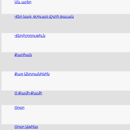
Սև աչեր
Վեր կաց, թշուառ վշտի զաւակ
Վերյիշողութիւն
Քաղհան
Քաջ Անդրանիկին
Օ Քամի-Քամի
Օրօր
Օրօր Աթինօ