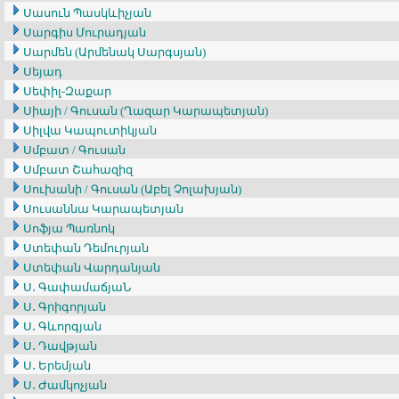
Սասուն Պասկևիչյան
Սարգիս Մուրադյան
Սարմեն (Արմենակ Սարգսյան)
Սեյադ
Սեփիլ-Զաքար
Սիայի / Գուսան (Ղազար Կարապետյան)
Սիլվա Կապուտիկյան
Սմբատ / Գուսան
Սմբատ Շահազիզ
Սուխանի / Գուսան (Աբել Չոլախյան)
Սուսաննա Կարապետյան
Սոֆյա Պառնոկ
Ստեփան Դեմուրյան
Ստեփան Վարդանյան
Ս․ ԳափամաճյաՆ
Ս․ Գրիգորյան
Ս․ Գևորգյան
Ս․ Դավթյան
Ս․ Երեմյան
Ս․ Ժամկոչյան