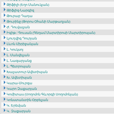
Թիֆիլի (Եղո Մանուկյան)
Թիֆլիզ-Նարգիզ
Թուրաբ Դադա
Թուրինջ (Թորոս Օհանի Մարթաղյան)
Ժ․ Դուվալյան
Իգիթ / Գուսան (Գեղամ Մարտիրոսի Մարտիրոսյան)
Լյուդվիգ Դուրյան
Լևոն Միրիջանյան
Լ․ Կուկսոյ
Լ․ Մանվելյան
Լ․ Նազարյանց
Լ․ Պետրոսյան
Խաչատուր Ավետիսյան
Խ․ Ավետիսյան
Կարա-Մուրզա
Կարո Զաքարյան
Կոմիտաս (Սողոմոն Գևորգի Սողոմոնյան)
Կոնստանտին Օրբելյան
Կ․ Երեմյան
Կ․ Զաքարյան