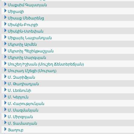
Մաքսիմ Գալստյան
Միջազի
Միսաք Մեծարենց
Միսկին-Բուրջի
Միսկին-Ստեփան
Միքայել Նալբանդյան
Մկրտիչ Արմեն
Մկրտիչ Պեշիկթաշլյան
Մկրտիչ Սարգսյան
Մուշեղ Իշխան (Մուշեղ Ճենտերեճյան)
Մուրադ Մշեցի (Մուրադ)
Մ․ Զարիֆյան
Մ․ Թաղիադյան
Մ․ Լեռնունի
Մ․ Կերյուն
Մ․ Հարությունյան
Մ․ Մազմանյան
Մ․ Միրզոյան
Մ․ Տամատյան
Յաղուբ