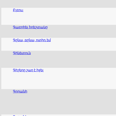
Բլբուլ
Գաբրիել հրեշտակը
Գընա, գընա, ոտիդ եմ
Գինետուն
Գիշերը շաղ է իջել
Գորանի