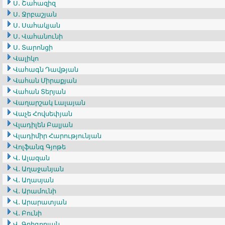
Ս․ Շահազիզ
Ս․ Ջրբաշյան
Ս․ Սահակյան
Ս․ Վահանունի
Ս․ Տարոնցի
Վալիկո
Վահագն Դավթյան
Վահան Միրաքյան
Վահան Տերյան
Վաղարշակ Լալայան
Վաչե Հովսեփյան
Վլադիլեն Բալյան
Վլադիմիր Հարությունյան
Վոլֆանգ Գյոթե
Վ․ Ալազան
Վ․ Աղաջանյան
Վ․ Աղասյան
Վ․ Արամունի
Վ․ Արարատյան
Վ․ Բունի
Վ․ Գրիգորյան