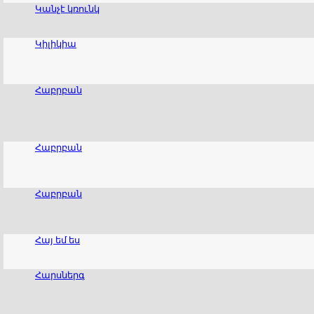
Կանչէ կռունկ
Կիլիկիա
Հաբրբան
Հաբրբան
Հաբրբան
Հայ եմ ես
Հարսներգ