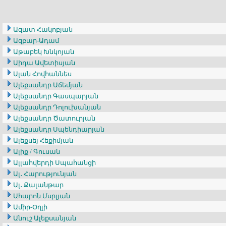
Ազատ Հակոբյան
Ազբար-Ադամ
Աթաբեկ Խնկոյան
Աիդա Ավետիսյան
Ալան Հովհաննես
Ալեքսանդր Աճեմյան
Ալեքսանդր Գասպարյան
Ալեքսանդր Դոլուխանյան
Ալեքսանդր Ծատուրյան
Ալեքսանդր Սպենդիարյան
Ալեքսեյ Հեքիմյան
Ալիք / Գուսան
Ալլահվերդի Սպահանցի
Ալ․ Հարությունյան
Ալ․ Քալանթար
Ահարոն Մսրլյան
Ամիր-Օղլի
Անուշ Ալեքսանյան