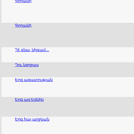
Գորանի
Գորանի
Դէ գնա, կիգամ․․․
Դու կզղջաս
Երգ ազատության
Երգ առ Եզնիկ
Երգ հայ աղջկան