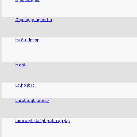
Զոյգ զոյգ կըռունկ
Էս ճամբէքը
Ի զեն
Լէփօ լէ լէ
Լուսնակն անուշ
Խաւարել եմ ինչպես գիշեր