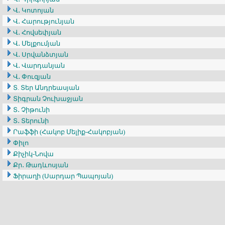
Վ․ Կոտոյան
Վ․ Հարությունյան
Վ․ Հովսեփյան
Վ․ Մելքումյան
Վ․ Սրվանձտյան
Վ․ Վարդանյան
Վ․ Փուզյան
Տ. Տեր Անդրեասյան
Տիգրան Չուխաջյան
Տ․ Չիթունի
Տ․ Տերունի
Րաֆֆի (Հակոբ Մելիք-Հակոբյան)
Փիլո
Քիչիկ-Նովա
Քր․ Թադևոսյան
Ֆիրաղի (Սարդար Պապոյան)