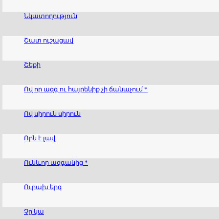
Նկատողություն
Շատ ուշացավ
Շեքի
Ով որ ազգ ու հայրենիք չի ճանաչում *
Ով սիրուն սիրուն
Որն է լավ
Ունևոր ազգակից *
Ուրախ երգ
Չը կա