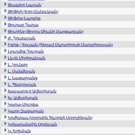
Թագվոր Նալյան
Թիֆիլի (Եղո Մանուկյան)
Թիֆլիզ-Նարգիզ
Թուրաբ Դադա
Թուրինջ (Թորոս Օհանի Մարթաղյան)
Ժ․ Դուվալյան
Իգիթ / Գուսան (Գեղամ Մարտիրոսի Մարտիրոսյան)
Լյուդվիգ Դուրյան
Լևոն Միրիջանյան
Լ․ Կուկսոյ
Լ․ Մանվելյան
Լ․ Նազարյանց
Լ․ Պետրոսյան
Խաչատուր Ավետիսյան
Խ․ Ավետիսյան
Կարա-Մուրզա
Կարո Զաքարյան
Կոմիտաս (Սողոմոն Գևորգի Սողոմոնյան)
Կոնստանտին Օրբելյան
Կ․ Երեմյան