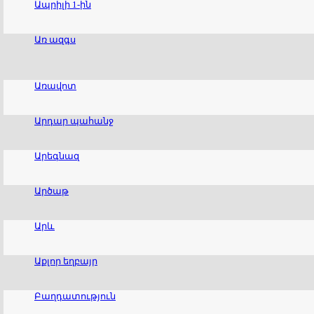
Ապրիլի 1-ին
Առ ազգս
Առավոտ
Արդար պահանջ
Արեգնազ
Արծաթ
Արև
Աքլոր եղբայր
Բաղդատություն