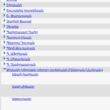
Շիրվանի
Շուշանիկ Կուրղինյան
Շ․ Թադևոսյան
Չարխի Ֆալաք
Չերքեզ
Պաղտասար Դպիր
Պարույր Սևակ
Պետրոս Դուրյան
Պերճ Թուրաբյան
Պ․ Աֆրիկյան
Պ․ Միքայելյան
Պ․ Չափրաստյան
Ջիվանի (Սերովբե (Սերոբ) Ստեփանի Բենկոյան (Լևոնյան))
Ագահ հարուստ
Ազգի վիճակը
Ազգուրացը