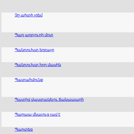
Չը պիտի լռեմ
Պաղ աղբյուրի մոտ
Պանդուխտ եղբայր
Պանդուխտ հոր մասին
Պատահմունք
Պատիվ վաստակելու ճանապարհ
Պարապ մնալուց լավ է
Պարտեզ