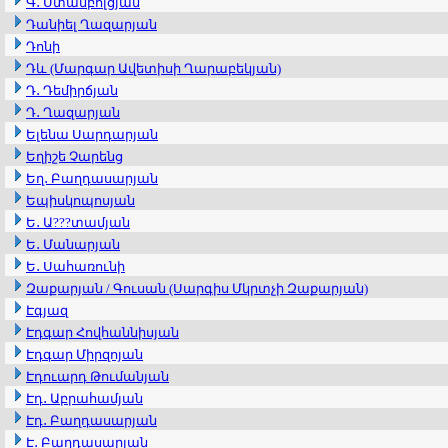
Գ․ Ստամբոլցյան
Դանիել Ղազարյան
Դոնի
Դև (Մարգար Ավետիսի Ղարաբեկյան)
Դ․ Դեմիրճյան
Դ․ Ղազարյան
Ելենա Սարդարյան
Եղիշե Չարենց
Եղ․ Բաղդասարյան
Եպիսկոպոսյան
Ե․ Ա???տամյան
Ե․ Մանարյան
Ե․ Սահառունի
Զաքարյան / Գուսան (Սարգիս Մկրտչի Զաքարյան)
Էգյազ
Էդգար Հովհաննիսյան
Էդգար Միրզոյան
Էդուարդ Թումանյան
Էդ․ Աբրահամյան
Էդ․ Բաղդասարյան
Է․ Բաղդասարյան