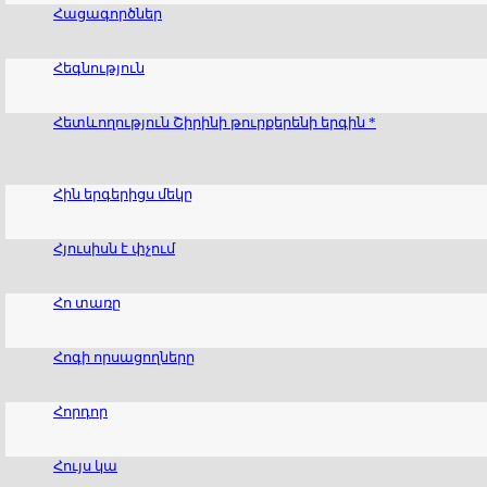
Հացագործներ
Հեգնություն
Հետևողություն Շիրինի թուրքերենի երգին *
Հին երգերիցս մեկը
Հյուսիսն է փչում
Հո տառը
Հոգի որսացողները
Հորդոր
Հույս կա