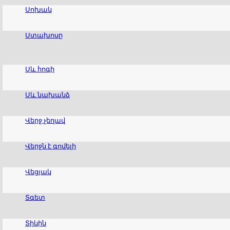
Սոխակ
Ստախոսը
Սև հոգի
Սև նախանձ
Վերջ չեղավ
Վերջն է գովելի
Վեցյակ
Տգետ
Տիկին