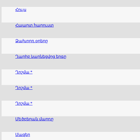
Հույս
Հպարտ հարուստ
Ձախորդ օրերը
Ղարիբ կարնեցվոց երգը
Ղոշմա *
Ղոշմա *
Ղոշմա *
ՄԵծբերան մարդը
Մազեր