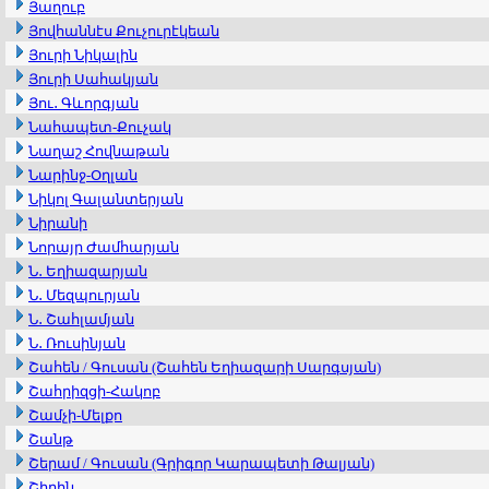
Յաղուբ
Յովհաննէս Քուչուրէկեան
Յուրի Նիկալին
Յուրի Սահակյան
Յու․ Գևորգյան
Նահապետ-Քուչակ
Նաղաշ Հովնաթան
Նարինջ-Օղլան
Նիկոլ Գալանտերյան
Նիրանի
Նորայր Ժամհարյան
Ն․ Եղիազարյան
Ն․ Մեզպուրյան
Ն․ Շահլամյան
Ն․ Ռուսինյան
Շահեն / Գուսան (Շահեն Եղիազարի Սարգսյան)
Շահրիզցի-Հակոբ
Շամչի-Մելքո
Շանթ
Շերամ / Գուսան (Գրիգոր Կարապետի Թալյան)
Շիրին