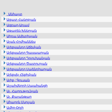
_Անհայտ
Ազատ Հակոբյան
Ազբար-Ադամ
Աթաբեկ Խնկոյան
Աիդա Ավետիսյան
Ալան Հովհաննես
Ալեքսանդր Աճեմյան
Ալեքսանդր Գասպարյան
Ալեքսանդր Դոլուխանյան
Ալեքսանդր Ծատուրյան
Ալեքսանդր Սպենդիարյան
Ալեքսեյ Հեքիմյան
Ալիք / Գուսան
Ալլահվերդի Սպահանցի
Ալ․ Հարությունյան
Ալ․ Քալանթար
Ահարոն Մսրլյան
Ամիր-Օղլի