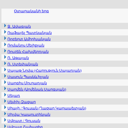
Օտարականի երգ
Ջ․ Ավագյան
Ռաֆայել Պատկանյան
Ռոբերտ Ամիրխանյան
Ռոմանոս Մելիքյան
Ռուբեն Հախվերդյան
Ռ․ Աթայան
Ռ․ Ստեփանյան
Սայաթ Նովա (Հարություն Սայադյան)
Սասուն Պասկևիչյան
Սարգիս Մուրադյան
Սարմեն (Արմենակ Սարգսյան)
Սեյադ
Սեփիլ-Զաքար
Սիայի / Գուսան (Ղազար Կարապետյան)
Սիլվա Կապուտիկյան
Սմբատ / Գուսան
Սմբատ Շահազիզ