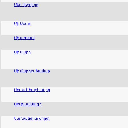
Մեր վերքերը
Մի Աստղ
Մի ագռավ
Մի մարդ
Մի մարդու համար
Մոտս է հարկավոր
Մուխամմազ *
Նախանձոտ սիրտ