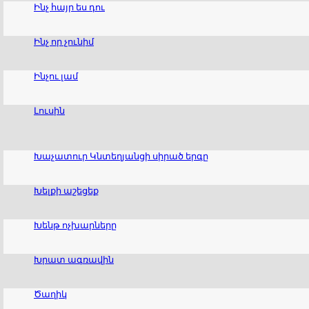
Ինչ հայր ես դու
Ինչ որ չունիմ
Ինչու լամ
Լուսին
Խաչատուր Կնտեղյանցի սիրած երգը
Խելքի աշեցեք
Խենթ ոչխարները
Խրատ ագռավին
Ծաղիկ