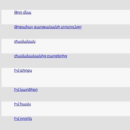
Թող մնա
Թրքահայ գաղթականի տրտունջը
Ժամանակ
Ժամանակակից բարքերից
Իմ գիրքս
Իմ կարծիքը
Իմ հավս
Իմ որդին