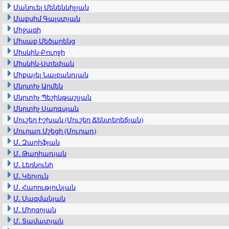
Մանուել Մենենկիչյան
Մաքսիմ Գալստյան
Միջազի
Միսաք Մեծարենց
Միսկին-Բուրջի
Միսկին-Ստեփան
Միքայել Նալբանդյան
Մկրտիչ Արմեն
Մկրտիչ Պեշիկթաշլյան
Մկրտիչ Սարգսյան
Մուշեղ Իշխան (Մուշեղ Ճենտերեճյան)
Մուրադ Մշեցի (Մուրադ)
Մ․ Զարիֆյան
Մ․ Թաղիադյան
Մ․ Լեռնունի
Մ․ Կերյուն
Մ․ Հարությունյան
Մ․ Մազմանյան
Մ․ Միրզոյան
Մ․ Տամատյան