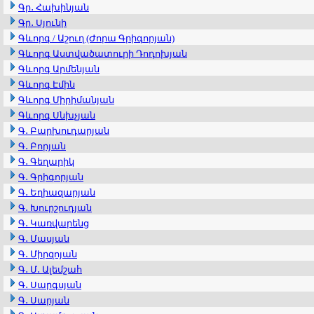
Գր․ Հախինյան
Գր․ Սյունի
Գևորգ / Աշուղ (Ժորա Գրիգորյան)
Գևորգ Աստվածատուրի Դոդոխյան
Գևորգ Արմենյան
Գևորգ Էմին
Գևորգ Միրիմանյան
Գևորգ Սնխչյան
Գ․ Բարխուդարյան
Գ․ Բորյան
Գ․ Գեղարիկ
Գ․ Գրիգորյան
Գ․ Եղիազարյան
Գ․ Խուրշուդյան
Գ․ Կառվարենց
Գ․ Մասյան
Գ․ Միրզոյան
Գ․ Մ․ Ալեմշահ
Գ․ Սարգսյան
Գ․ Սարյան