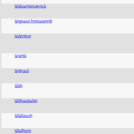
Ակնարկություն
Աղքատ հողագործ
Ամբոխը
Այգին
Այծյամ
Անի
Անհավանը
Անձկալի
Անմիտը