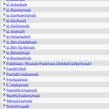
Ա․ Այվազյան
Ա․ Ծատուրյան
Ա․ Հարությունյան
Ա․ Մայիլյան
Ա․ Մանուկյան
Ա․ Վշտունի
Ա․ Վտարանդի
Ա․ Տեր-Հովսեփյան
Ա․ Տեր-Ղևոնդյան
Ա․ Տերտերյան
Ա․ Քաղցածյան
Բագրատ / Գուսան (Բագրատ Մովսեսի Ավետիսյան)
Բաղեր-Օղլի
Բարսեղ Կանաչյան
Բուրաստան
Բ․ Կանաչյան
Գաբրիել Երանյան
Գարիկ Բանդուրյան
Գեղամ Սարյան
Գյուրջի-Նավե