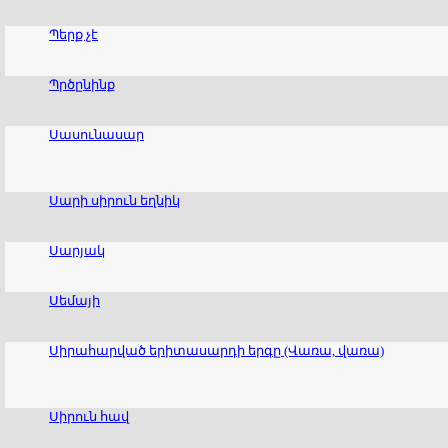
Պերք չէ
Պրծընինք
Սասունասար
Սարի սիրուն եղնիկ
Սարյակ
Սեմայի
Սիրահարված երիտասարդի երգը (Վառա, վառա)
Սիրուն հավ