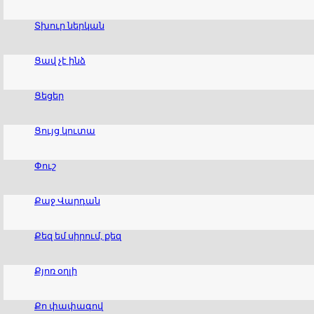
Տխուր ներկան
Ցավ չէ ինձ
Ցեցեր
Ցույց կուտա
Փուշ
Քաջ Վարդան
Քեզ եմ սիրում, քեզ
Քյոռ օղլի
Քո փափագով