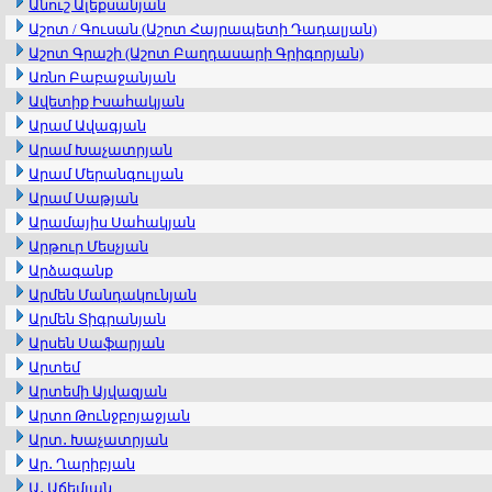
Անուշ Ալեքսանյան
Աշոտ / Գուսան (Աշոտ Հայրապետի Դադալյան)
Աշոտ Գրաշի (Աշոտ Բաղդասարի Գրիգորյան)
Առնո Բաբաջանյան
Ավետիք Իսահակյան
Արամ Ավագյան
Արամ Խաչատրյան
Արամ Մերանգուլյան
Արամ Սաթյան
Արամայիս Սահակյան
Արթուր Մեսչյան
Արձագանք
Արմեն Մանդակունյան
Արմեն Տիգրանյան
Արսեն Սաֆարյան
Արտեմ
Արտեմի Այվազյան
Արտո Թունջբոյաջյան
Արտ․ Խաչատրյան
Ար․ Ղարիբյան
Ա․ Աճեմյան