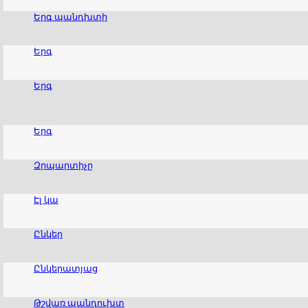
Երգ պանդխտի
Երգ
Երգ
Երգ
Զրպարտիչը
Էլ կա
Ընկեր
Ընկերատյաց
Թշվառ պանդուխտ