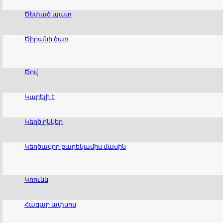
Ծեփած պատ
Ծիրանի ծառ
Ծով
Կարելի է
Կեղծ ընկեր
Կեղծավոր բարեկամիս մասին
Կռունկ
Հազար ափսոս