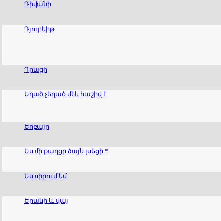
Դիվանի
Դյուբեիթ
Դրացի
Եղած չեղած մեկ հաշիվ է
Եղբայր
Ես մի քաղցր ձայն լսեցի *
Ես սիրում եմ
Երանի և վայ